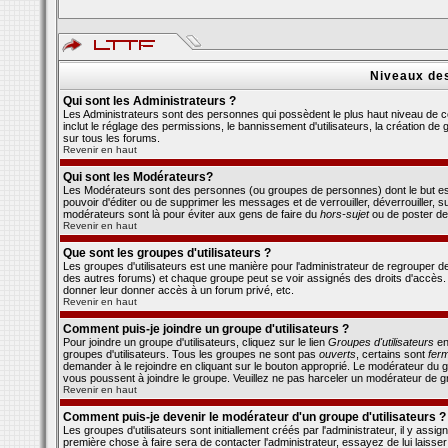
Niveaux des
Qui sont les Administrateurs ?
Les Administrateurs sont des personnes qui possèdent le plus haut niveau de co
inclut le réglage des permissions, le bannissement d'utilisateurs, la création d
sur tous les forums.
Revenir en haut
Qui sont les Modérateurs?
Les Modérateurs sont des personnes (ou groupes de personnes) dont le but est d
pouvoir d'éditer ou de supprimer les messages et de verrouiller, déverrouiller, 
modérateurs sont là pour éviter aux gens de faire du
hors-sujet
ou de poster de
Revenir en haut
Que sont les groupes d'utilisateurs ?
Les groupes d'utilisateurs est une manière pour l'administrateur de regrouper des
des autres forums) et chaque groupe peut se voir assignés des droits d'accès. 
donner leur donner accès à un forum privé, etc.
Revenir en haut
Comment puis-je joindre un groupe d'utilisateurs ?
Pour joindre un groupe d'utilisateurs, cliquez sur le lien
Groupes d'utilisateurs
en
groupes d'utilisateurs. Tous les groupes ne sont pas
ouverts
, certains sont
fer
demander à le rejoindre en cliquant sur le bouton approprié. Le modérateur du g
vous poussent à joindre le groupe. Veuillez ne pas harceler un modérateur de g
Revenir en haut
Comment puis-je devenir le modérateur d'un groupe d'utilisateurs ?
Les groupes d'utilisateurs sont initiallement créés par l'administrateur, il y ass
première chose à faire sera de contacter l'administrateur, essayez de lui laiss