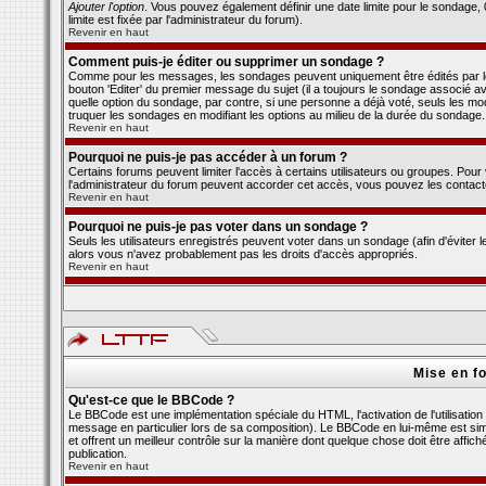
Ajouter l'option
. Vous pouvez également définir une date limite pour le sondage, 0 
limite est fixée par l'administrateur du forum).
Revenir en haut
Comment puis-je éditer ou supprimer un sondage ?
Comme pour les messages, les sondages peuvent uniquement être édités par le p
bouton 'Editer' du premier message du sujet (il a toujours le sondage associé a
quelle option du sondage, par contre, si une personne a déjà voté, seuls les mod
truquer les sondages en modifiant les options au milieu de la durée du sondage.
Revenir en haut
Pourquoi ne puis-je pas accéder à un forum ?
Certains forums peuvent limiter l'accès à certains utilisateurs ou groupes. Pour v
l'administrateur du forum peuvent accorder cet accès, vous pouvez les contacte
Revenir en haut
Pourquoi ne puis-je pas voter dans un sondage ?
Seuls les utilisateurs enregistrés peuvent voter dans un sondage (afin d'éviter 
alors vous n'avez probablement pas les droits d'accès appropriés.
Revenir en haut
Mise en f
Qu'est-ce que le BBCode ?
Le BBCode est une implémentation spéciale du HTML, l'activation de l'utilisatio
message en particulier lors de sa composition). Le BBCode en lui-même est simil
et offrent un meilleur contrôle sur la manière dont quelque chose doit être affich
publication.
Revenir en haut