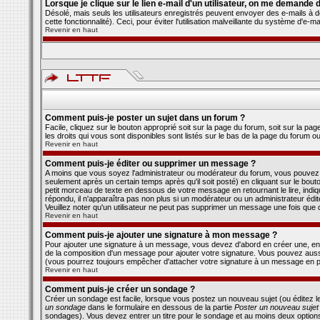
Lorsque je clique sur le lien e-mail d'un utilisateur, on me demande
Désolé, mais seuls les utilisateurs enregistrés peuvent envoyer des e-mails à des
cette fonctionnalité). Ceci, pour éviter l'utilisation malveillante du système d'e-
Revenir en haut
Comment puis-je poster un sujet dans un forum ?
Facile, cliquez sur le bouton approprié soit sur la page du forum, soit sur la p
les droits qui vous sont disponibles sont listés sur le bas de la page du forum ou 
Revenir en haut
Comment puis-je éditer ou supprimer un message ?
A moins que vous soyez l'administrateur ou modérateur du forum, vous pouvez
seulement après un certain temps après qu'il soit posté) en cliquant sur le bou
petit morceau de texte en dessous de votre message en retournant le lire, indiqu
répondu, il n'apparaîtra pas non plus si un modérateur ou un administrateur édit
Veuillez noter qu'un utilisateur ne peut pas supprimer un message une fois que 
Revenir en haut
Comment puis-je ajouter une signature à mon message ?
Pour ajouter une signature à un message, vous devez d'abord en créer une, en 
de la composition d'un message pour ajouter votre signature. Vous pouvez auss
(vous pourrez toujours empêcher d'attacher votre signature à un message en par
Revenir en haut
Comment puis-je créer un sondage ?
Créer un sondage est facile, lorsque vous postez un nouveau sujet (ou éditez l
un sondage
dans le formulaire en dessous de la partie
Poster un nouveau sujet
sondages). Vous devez entrer un titre pour le sondage et au moins deux options