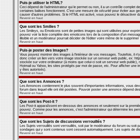
Puis-je utiliser le HTML?
Ceci dépend de l'administrateur qui le permet ou non, il a un contrôle complet 
certaines balises fonctionnent. C'est une mesure de
sécurité
pour éviter aux gen
causer d'autres problèmes. Si le HTML est activé, vous pouvez le désactiver d
Revenir en haut
Que sont les Smilies ?
Les Smileys, ou Emoticons sont de petites images qui sont utilisées pour exprimer c
pouvez voir la liste complète des emoticons lors de la composition d'un messa
illisible et un modérateur pourrait décider de l'éditer voire même de le supprimer
Revenir en haut
Puis-je poster des Images?
Vous pouvez montrer des images à l'intérieur de vos messages. Toutefois, il 
donc créer un lien vers votre image stockée sur un serveur web public, ex: ht
stockée sur votre ordinateur (à moins que celui-ci soit un serveur web public), 
Hotmail ou Yahoo, les sites protégés par mot de passe, etc. Pour afficher une im
y êtes autorisés).
Revenir en haut
Que sont les Annonces ?
Les Annonces contiennent le plus souvent d'importantes informations, vous de
forum dans lequel elle ont été postées. Pouvoir poster une annonce dépend des 
Revenir en haut
Que sont les Post-it ?
Les Post-it apparaîssent en-dessous des annonces et seulement sur la première
pouvez. Comme pour les annonces, c'est l'administrateur qui détermine les per
Revenir en haut
Que sont les Sujets de discussions verrouillés ?
Les Sujets verrouillés sont verrouillés, soit par le modérateur du forum ou soit 
sondages qui y sont contenus sont cessent automatiquement. Les sujets de disc
Revenir en haut