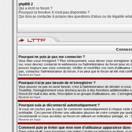
phpBB 2
Qui a écrit ce forum ?
Pourquoi la fonction X n'est pas disponible ?
Qui dois-je contacter à propos des questions d'abus ou de légalité relat
Connexi
Pourquoi ne puis-je pas me connecter ?
Vous êtes-vous enregistré ? Plus sérieusement, vous devez vous enregistrer af
oui, vous devriez contacter le webmestre ou l'administrateur du forum pour en d
pouvez toujours pas vous connecter, vérifiez et revérifiez vos nom d'utilisateur
pas, contactez l'administrateur du forum, il se peut que le forum ait été mal conf
Revenir en haut
Pourquoi n'ai-je pas besoin de m'enregistrer ?
Vous pouvez ne pas en avoir besoin, c'est à l'administrateur de décider si vo
Toutefois, l'enregistrement vous donnera accès à des fonctions additionnelles n
l'envoi d'e-mail à des amis, l'inscription à un groupe d'utilisateurs, etc. L'enre
Revenir en haut
Pourquoi suis-je déconnecté automatiquement ?
Si vous ne cochez pas la case
Se connecter automatiquement à chaque visite
l
préétablie. Ceci permet d'éviter une utilisation abusive de votre compte par qu
recommandé si vous accédez au forum en utilisant un ordinateur partagé, ex : bi
Revenir en haut
Comment puis-je éviter que mon nom d'utilisateur apparaisse dans la 
Dans votre profil, vous trouverez une option
Cacher sa présence en ligne
, si 