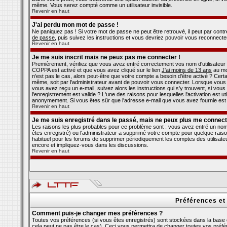
même. Vous serez compté comme un utilisateur invisible.
Revenir en haut
J'ai perdu mon mot de passe !
Ne paniquez pas ! Si votre mot de passe ne peut être retrouvé, il peut par contre 
de passe
, puis suivez les instructions et vous devriez pouvoir vous reconnecte
Revenir en haut
Je me suis inscrit mais ne peux pas me connecter !
Premièrement, vérifiez que vous avez entré correctement vos nom d'utilisateur et 
COPPA est activé et que vous avez cliqué sur le lien
J'ai moins de 13 ans
au mom
n'est pas le cas, alors peut-être que votre compte a besoin d'être activé ? Cer
même, soit par l'administrateur avant de pouvoir vous connecter. Lorsque vous 
vous avez reçu un e-mail, suivez alors les instructions qui s'y trouvent, si vou
l'enregistrement est valide ? L'une des raisons pour lesquelles l'activation est u
anonymement. Si vous êtes sûr que l'adresse e-mail que vous avez fournie est v
Revenir en haut
Je me suis enregistré dans le passé, mais ne peux plus me connect
Les raisons les plus probables pour ce problème sont : vous avez entré un nom d
êtes enregistré) ou l'administrateur a supprimé votre compte pour quelque raison
habituel pour les forums de supprimer périodiquement les comptes des utilisateu
encore et impliquez-vous dans les discussions.
Revenir en haut
Préférences et
Comment puis-je changer mes préférences ?
Toutes vos préférences (si vous êtes enregistrés) sont stockées dans la base d
cela peut ne pas être le cas). Ceci vous permettra de changer toutes vos préf