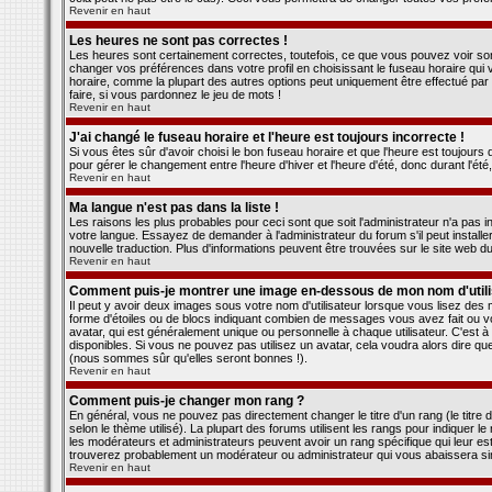
Revenir en haut
Les heures ne sont pas correctes !
Les heures sont certainement correctes, toutefois, ce que vous pouvez voir sont
changer vos préférences dans votre profil en choisissant le fuseau horaire qui 
horaire, comme la plupart des autres options peut uniquement être effectué par l
faire, si vous pardonnez le jeu de mots !
Revenir en haut
J'ai changé le fuseau horaire et l'heure est toujours incorrecte !
Si vous êtes sûr d'avoir choisi le bon fuseau horaire et que l'heure est toujours 
pour gérer le changement entre l'heure d'hiver et l'heure d'été, donc durant l'été
Revenir en haut
Ma langue n'est pas dans la liste !
Les raisons les plus probables pour ceci sont que soit l'administrateur n'a pas i
votre langue. Essayez de demander à l'administrateur du forum s'il peut installe
nouvelle traduction. Plus d'informations peuvent être trouvées sur le site web d
Revenir en haut
Comment puis-je montrer une image en-dessous de mon nom d'utili
Il peut y avoir deux images sous votre nom d'utilisateur lorsque vous lisez des
forme d'étoiles ou de blocs indiquant combien de messages vous avez fait ou v
avatar, qui est généralement unique ou personnelle à chaque utilisateur. C'est à 
disponibles. Si vous ne pouvez pas utilisez un avatar, cela voudra alors dire qu
(nous sommes sûr qu'elles seront bonnes !).
Revenir en haut
Comment puis-je changer mon rang ?
En général, vous ne pouvez pas directement changer le titre d'un rang (le titre d
selon le thème utilisé). La plupart des forums utilisent les rangs pour indiquer 
les modérateurs et administrateurs peuvent avoir un rang spécifique qui leur est
trouverez probablement un modérateur ou administrateur qui vous abaissera s
Revenir en haut