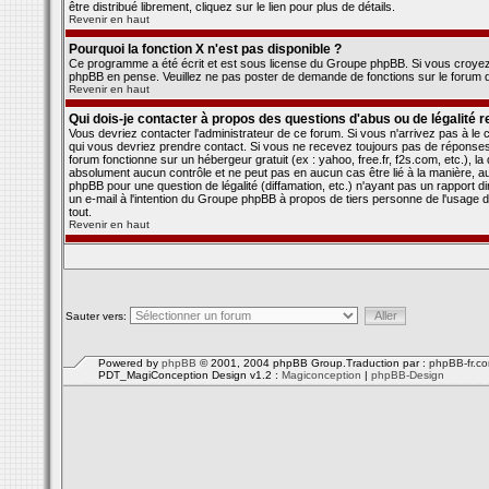
être distribué librement, cliquez sur le lien pour plus de détails.
Revenir en haut
Pourquoi la fonction X n'est pas disponible ?
Ce programme a été écrit et est sous license du Groupe phpBB. Si vous croyez qu
phpBB en pense. Veuillez ne pas poster de demande de fonctions sur le forum d
Revenir en haut
Qui dois-je contacter à propos des questions d'abus ou de légalité re
Vous devriez contacter l'administrateur de ce forum. Si vous n'arrivez pas à l
qui vous devriez prendre contact. Si vous ne recevez toujours pas de réponses,
forum fonctionne sur un hébergeur gratuit (ex : yahoo, free.fr, f2s.com, etc.), l
absolument aucun contrôle et ne peut pas en aucun cas être lié à la manière, au
phpBB pour une question de légalité (diffamation, etc.) n'ayant pas un rapport 
un e-mail à l'intention du Groupe phpBB à propos de tiers personne de l'usage
tout.
Revenir en haut
Sauter vers:
Powered by
phpBB
© 2001, 2004 phpBB Group.Traduction par :
phpBB-fr.c
PDT_MagiConception Design v1.2 :
Magiconception
|
phpBB-Design