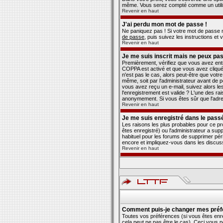
même. Vous serez compté comme un utilisa
Revenir en haut
J'ai perdu mon mot de passe !
Ne paniquez pas ! Si votre mot de passe ne 
de passe
, puis suivez les instructions e
Revenir en haut
Je me suis inscrit mais ne peux pa
Premièrement, vérifiez que vous avez entré
COPPA est activé et que vous avez cliqué 
n'est pas le cas, alors peut-être que vot
même, soit par l'administrateur avant de 
vous avez reçu un e-mail, suivez alors les
l'enregistrement est valide ? L'une des rai
anonymement. Si vous êtes sûr que l'adres
Revenir en haut
Je me suis enregistré dans le pass
Les raisons les plus probables pour ce pr
êtes enregistré) ou l'administrateur a sup
habituel pour les forums de supprimer péri
encore et impliquez-vous dans les discus
Revenir en haut
Comment puis-je changer mes préf
Toutes vos préférences (si vous êtes enre
cela peut ne pas être le cas). Ceci vous 