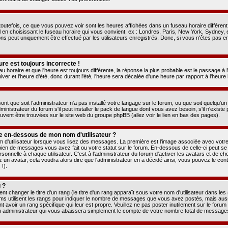
utefois, ce que vous pouvez voir sont les heures affichées dans un fuseau horaire différent 
 en choisissant le fuseau horaire qui vous convient, ex : Londres, Paris, New York, Sydney, e
ns peut uniquement être effectué par les utilisateurs enregistrés. Donc, si vous n'êtes pas en
ure est toujours incorrecte !
au horaire et que l'heure est toujours différente, la réponse la plus probable est le passage à 
ver et l'heure d'été, donc durant l'été, l'heure sera décalée d'une heure par rapport à l'heure l
ont que soit l'administrateur n'a pas installé votre langage sur le forum, ou que soit quelqu'u
nistrateur du forum s'il peut installer le pack de langue dont vous avez besoin, s'il n'existe
euvent être trouvées sur le site web du groupe phpBB (allez voir le lien en bas des pages).
 en-dessous de mon nom d'utilisateur ?
m d'utilisateur lorsque vous lisez des messages. La première est l'image associée avec votre
mbien de messages vous avez fait ou votre statut sur le forum. En-dessous de celle-ci peut
onnelle à chaque utilisateur. C'est à l'administrateur du forum d'activer les avatars et de ch
z un avatar, cela voudra alors dire que l'administrateur en a décidé ainsi, vous pouvez le con
!).
 ?
 changer le titre d'un rang (le titre d'un rang apparaît sous votre nom d'utilisateur dans les 
rums utilisent les rangs pour indiquer le nombre de messages que vous avez postés, mais aussi p
 avoir un rang spécifique qui leur est propre. Veuillez ne pas poster inutilement sur le forum
 administrateur qui vous abaissera simplement le compte de votre nombre total de message