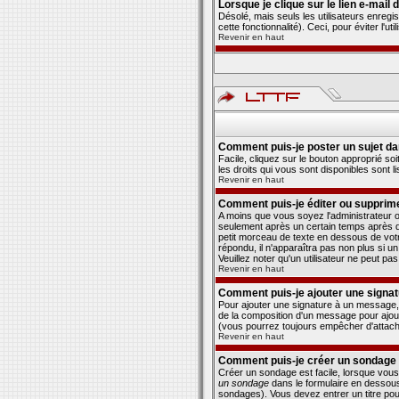
Lorsque je clique sur le lien e-mail
Désolé, mais seuls les utilisateurs enregi
cette fonctionnalité). Ceci, pour éviter l'u
Revenir en haut
Comment puis-je poster un sujet da
Facile, cliquez sur le bouton approprié so
les droits qui vous sont disponibles sont l
Revenir en haut
Comment puis-je éditer ou supprim
A moins que vous soyez l'administrateur
seulement après un certain temps après qu'
petit morceau de texte en dessous de votre
répondu, il n'apparaîtra pas non plus si u
Veuillez noter qu'un utilisateur ne peut 
Revenir en haut
Comment puis-je ajouter une signa
Pour ajouter une signature à un message,
de la composition d'un message pour ajout
(vous pourrez toujours empêcher d'attache
Revenir en haut
Comment puis-je créer un sondage
Créer un sondage est facile, lorsque vous
un sondage
dans le formulaire en dessous
sondages). Vous devez entrer un titre pou