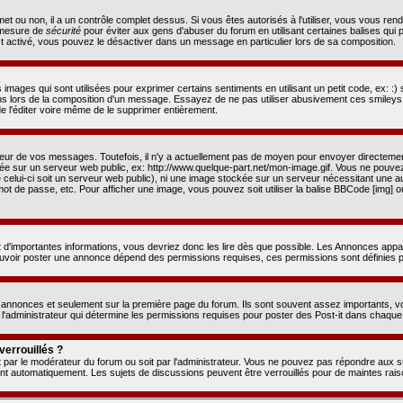
rmet ou non, il a un contrôle complet dessus. Si vous êtes autorisés à l'utiliser, vous vous 
e mesure de
sécurité
pour éviter aux gens d'abuser du forum en utilisant certaines balises qui 
 activé, vous pouvez le désactiver dans un message en particulier lors de sa composition.
mages qui sont utilisées pour exprimer certains sentiments en utilisant un petit code, ex: :) sig
ns lors de la composition d'un message. Essayez de ne pas utiliser abusivement ces smileys
 de l'éditer voire même de le supprimer entièrement.
ieur de vos messages. Toutefois, il n'y a actuellement pas de moyen pour envoyer directem
ée sur un serveur web public, ex: http://www.quelque-part.net/mon-image.gif. Vous ne pouve
celui-ci soit un serveur web public), ni une image stockée sur un serveur nécessitant une auth
ot de passe, etc. Pour afficher une image, vous pouvez soit utiliser la balise BBCode [img] o
 d'importantes informations, vous devriez donc les lire dès que possible. Les Annonces app
ouvoir poster une annonce dépend des permissions requises, ces permissions sont définies pa
annonces et seulement sur la première page du forum. Ils sont souvent assez importants, vo
'administrateur qui détermine les permissions requises pour poster des Post-it dans chaque
verrouillés ?
oit par le modérateur du forum ou soit par l'administrateur. Vous ne pouvez pas répondre aux su
t automatiquement. Les sujets de discussions peuvent être verrouillés pour de maintes rais