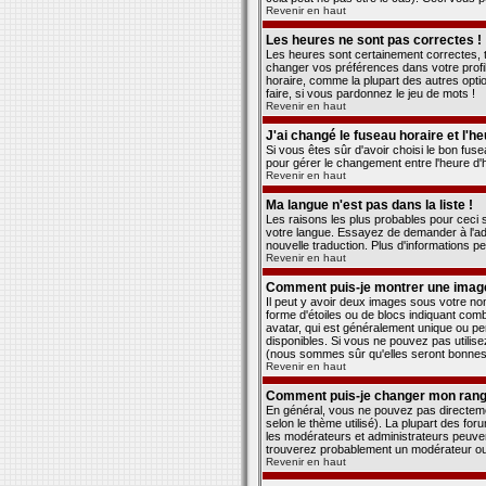
Revenir en haut
Les heures ne sont pas correctes !
Les heures sont certainement correctes, to
changer vos préférences dans votre profil
horaire, comme la plupart des autres optio
faire, si vous pardonnez le jeu de mots !
Revenir en haut
J'ai changé le fuseau horaire et l'he
Si vous êtes sûr d'avoir choisi le bon fuse
pour gérer le changement entre l'heure d'hi
Revenir en haut
Ma langue n'est pas dans la liste !
Les raisons les plus probables pour ceci s
votre langue. Essayez de demander à l'admi
nouvelle traduction. Plus d'informations p
Revenir en haut
Comment puis-je montrer une image
Il peut y avoir deux images sous votre no
forme d'étoiles ou de blocs indiquant co
avatar, qui est généralement unique ou pers
disponibles. Si vous ne pouvez pas utilise
(nous sommes sûr qu'elles seront bonnes 
Revenir en haut
Comment puis-je changer mon rang
En général, vous ne pouvez pas directement
selon le thème utilisé). La plupart des fo
les modérateurs et administrateurs peuvent
trouverez probablement un modérateur ou
Revenir en haut