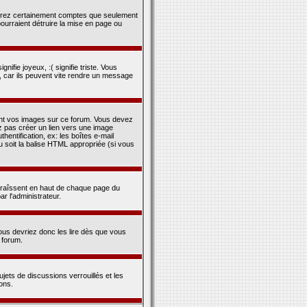
rendrez certainement comptes que seulement
pourraient détruire la mise en page ou
nifie joyeux, :( signifie triste. Vous
, car ils peuvent vite rendre un message
ent vos images sur ce forum. Vous devez
z pas créer un lien vers une image
entification, ex: les boîtes e-mail
u soit la balise HTML appropriée (si vous
araîssent en haut de chaque page du
r l'administrateur.
us devriez donc les lire dès que vous
 forum.
jets de discussions verrouillés et les
ons.