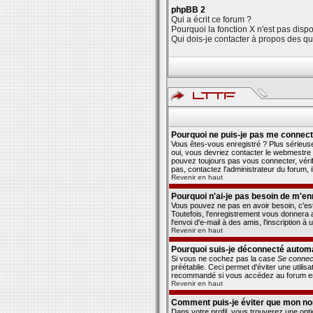
phpBB 2
Qui a écrit ce forum ?
Pourquoi la fonction X n'est pas disp
Qui dois-je contacter à propos des que
Pourquoi ne puis-je pas me connect
Vous êtes-vous enregistré ? Plus sérieuse
oui, vous devriez contacter le webmestre 
pouvez toujours pas vous connecter, vérifi
pas, contactez l'administrateur du forum, i
Revenir en haut
Pourquoi n'ai-je pas besoin de m'en
Vous pouvez ne pas en avoir besoin, c'es
Toutefois, l'enregistrement vous donnera a
l'envoi d'e-mail à des amis, l'inscription 
Revenir en haut
Pourquoi suis-je déconnecté autom
Si vous ne cochez pas la case
Se connec
préétablie. Ceci permet d'éviter une utili
recommandé si vous accédez au forum en uti
Revenir en haut
Comment puis-je éviter que mon nom d
Dans votre profil, vous trouverez une opt