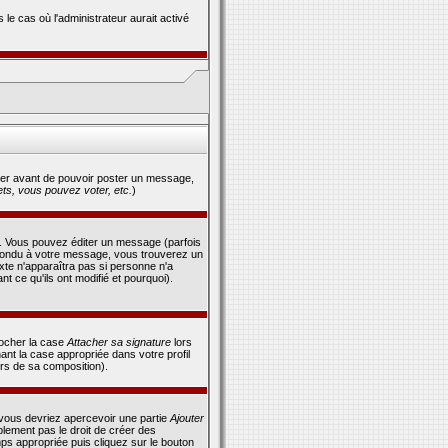
le cas où l'administrateur aurait activé
strer avant de pouvoir poster un message,
s, vous pouvez voter, etc.
)
. Vous pouvez éditer un message (parfois
pondu à votre message, vous trouverez un
exte n'apparaîtra pas si personne n'a
t ce qu'ils ont modifié et pourquoi).
cocher la case
Attacher sa signature
lors
nt la case appropriée dans votre profil
rs de sa composition).
 vous devriez apercevoir une partie
Ajouter
lement pas le droit de créer des
ps appropriée puis cliquez sur le bouton