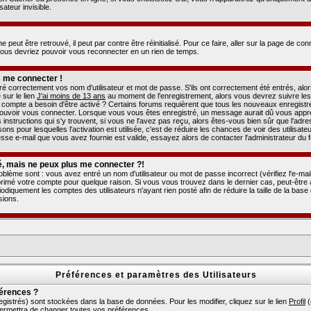
teur invisible.
peut être retrouvé, il peut par contre être réinitialisé. Pour ce faire, aller sur la page de co
t vous devriez pouvoir vous reconnecter en un rien de temps.
s me connecter !
 correctement vos nom d'utilisateur et mot de passe. S'ils ont correctement été entrés, alors i
sur le lien
J'ai moins de 13 ans
au moment de l'enregistrement, alors vous devrez suivre les
re compte a besoin d'être activé ? Certains forums requièrent que tous les nouveaux enregistr
pouvoir vous connecter. Lorsque vous vous êtes enregistré, un message aurait dû vous apprend
 instructions qui s'y trouvent, si vous ne l'avez pas reçu, alors êtes-vous bien sûr que l'adr
sons pour lesquelles l'activation est utilisée, c'est de réduire les chances de voir des utilisa
se e-mail que vous avez fournie est valide, essayez alors de contacter l'administrateur du 
é, mais ne peux plus me connecter ?!
oblème sont : vous avez entré un nom d'utilisateur ou mot de passe incorrect (vérifiez l'e-ma
primé votre compte pour quelque raison. Si vous vous trouvez dans le dernier cas, peut-être a
odiquement les comptes des utilisateurs n'ayant rien posté afin de réduire la taille de la b
sions.
Préférences et paramètres des Utilisateurs
érences ?
gistrés) sont stockées dans la base de données. Pour les modifier, cliquez sur le lien
Profil
(
permettra de changer toutes vos préférences.