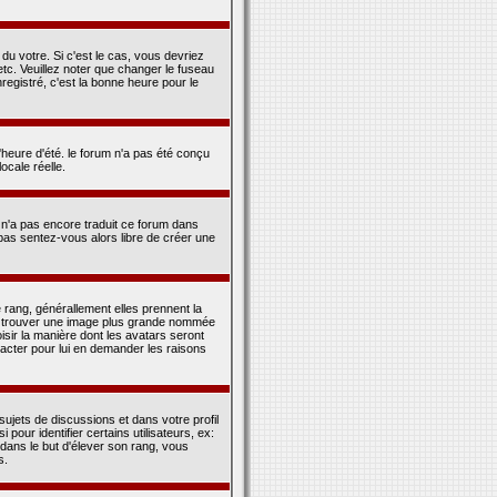
du votre. Si c'est le cas, vous devriez
tc. Veuillez noter que changer le fuseau
registré, c'est la bonne heure pour le
l'heure d'été. le forum n'a pas été conçu
ocale réelle.
n n'a pas encore traduit ce forum dans
 pas sentez-vous alors libre de créer une
 rang, générallement elles prennent la
 se trouver une image plus grande nommée
oisir la manière dont les avatars seront
tacter pour lui en demander les raisons
sujets de discussions et dans votre profil
our identifier certains utilisateurs, ex:
 dans le but d'élever son rang, vous
s.