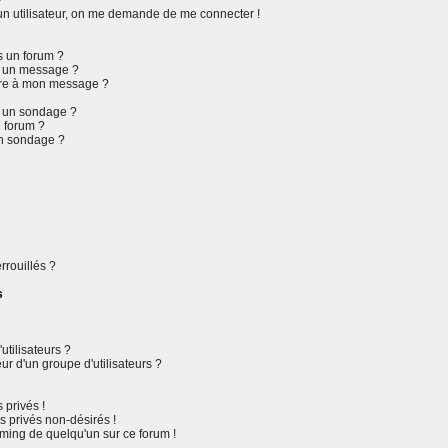
?
d'un utilisateur, on me demande de me connecter !
s un forum ?
r un message ?
ure à mon message ?
r un sondage ?
 forum ?
un sondage ?
rrouillés ?
s
tilisateurs ?
r d'un groupe d'utilisateurs ?
privés !
 privés non-désirés !
mming de quelqu'un sur ce forum !