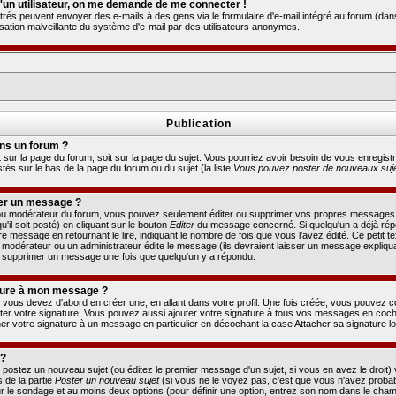
 d'un utilisateur, on me demande de me connecter !
strés peuvent envoyer des e-mails à des gens via le formulaire d'e-mail intégré au forum (dans 
tilisation malveillante du système d'e-mail par des utilisateurs anonymes.
Publication
ns un forum ?
it sur la page du forum, soit sur la page du sujet. Vous pourriez avoir besoin de vous enregi
istés sur le bas de la page du forum ou du sujet (la liste
Vous pouvez poster de nouveaux sujet
er un message ?
 ou modérateur du forum, vous pouvez seulement éditer ou supprimer vos propres messages
il soit posté) en cliquant sur le bouton
Editer
du message concerné. Si quelqu'un a déjà ré
 message en retournant le lire, indiquant le nombre de fois que vous l'avez édité. Ce petit t
n modérateur ou un administrateur édite le message (ils devraient laisser un message expliquan
pas supprimer un message une fois que quelqu'un y a répondu.
ture à mon message ?
 vous devez d'abord en créer une, en allant dans votre profil. Une fois créée, vous pouvez 
er votre signature. Vous pouvez aussi ajouter votre signature à tous vos messages en cocha
r votre signature à un message en particulier en décochant la case Attacher sa signature lo
 ?
 postez un nouveau sujet (ou éditez le premier message d'un sujet, si vous en avez le droit)
 de la partie
Poster un nouveau sujet
(si vous ne le voyez pas, c'est que vous n'avez probab
r le sondage et au moins deux options (pour définir une option, entrez son nom dans le cham