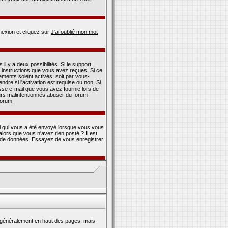
nnexion et cliquez sur
J'ai oublié mon mot
l y a deux possibilités. Si le support
 instructions que vous avez reçues. Si ce
ements soient activés, soit par vous-
re si l'activation est requise ou non. Si
esse e-mail que vous avez fournie lors de
teurs malintentionnés abuser du forum
forum.
il qui vous a été envoyé lorsque vous vous
lors que vous n'avez rien posté ? Il est
ase de données. Essayez de vous enregistrer
généralement en haut des pages, mais