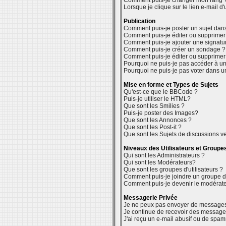
Comment puis-je changer mon rang 
Lorsque je clique sur le lien e-mail 
Publication
Comment puis-je poster un sujet dan
Comment puis-je éditer ou supprime
Comment puis-je ajouter une signat
Comment puis-je créer un sondage ?
Comment puis-je éditer ou supprime
Pourquoi ne puis-je pas accéder à un
Pourquoi ne puis-je pas voter dans 
Mise en forme et Types de Sujets
Qu'est-ce que le BBCode ?
Puis-je utiliser le HTML?
Que sont les Smilies ?
Puis-je poster des Images?
Que sont les Annonces ?
Que sont les Post-it ?
Que sont les Sujets de discussions ve
Niveaux des Utilisateurs et Groupe
Qui sont les Administrateurs ?
Qui sont les Modérateurs?
Que sont les groupes d'utilisateurs ?
Comment puis-je joindre un groupe d'u
Comment puis-je devenir le modérateu
Messagerie Privée
Je ne peux pas envoyer de messages 
Je continue de recevoir des messages
J'ai reçu un e-mail abusif ou de spa