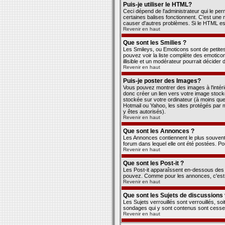
Puis-je utiliser le HTML?
Ceci dépend de l'administrateur qui le pe
certaines balises fonctionnent. C'est un
causer d'autres problèmes. Si le HTML est
Revenir en haut
Que sont les Smilies ?
Les Smileys, ou Emoticons sont de petites i
pouvez voir la liste complète des emotico
illisible et un modérateur pourrait décider
Revenir en haut
Puis-je poster des Images?
Vous pouvez montrer des images à l'intér
donc créer un lien vers votre image stock
stockée sur votre ordinateur (à moins que 
Hotmail ou Yahoo, les sites protégés par m
y êtes autorisés).
Revenir en haut
Que sont les Annonces ?
Les Annonces contiennent le plus souvent
forum dans lequel elle ont été postées. P
Revenir en haut
Que sont les Post-it ?
Les Post-it apparaîssent en-dessous des 
pouvez. Comme pour les annonces, c'est l
Revenir en haut
Que sont les Sujets de discussions 
Les Sujets verrouillés sont verrouillés, s
sondages qui y sont contenus sont cessen
Revenir en haut