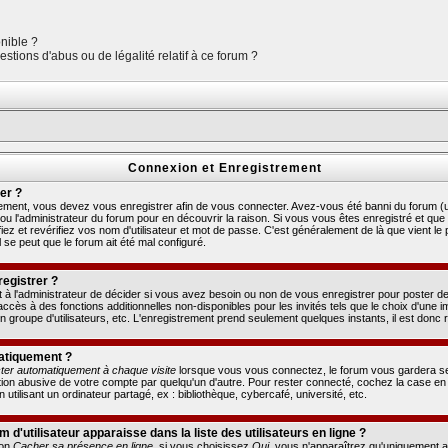
onible ?
stions d'abus ou de légalité relatif à ce forum ?
Connexion et Enregistrement
er ?
ment, vous devez vous enregistrer afin de vous connecter. Avez-vous été banni du forum (un
ou l'administrateur du forum pour en découvrir la raison. Si vous vous êtes enregistré et qu
ez et revérifiez vos nom d'utilisateur et mot de passe. C'est généralement de là que vient le 
l se peut que le forum ait été mal configuré.
registrer ?
t à l'administrateur de décider si vous avez besoin ou non de vous enregistrer pour poster 
ccès à des fonctions additionnelles non-disponibles pour les invités tels que le choix d'une
à un groupe d'utilisateurs, etc. L'enregistrement prend seulement quelques instants, il est don
atiquement ?
ter automatiquement à chaque visite
lorsque vous vous connectez, le forum vous gardera s
sation abusive de votre compte par quelqu'un d'autre. Pour rester connecté, cochez la case e
lisant un ordinateur partagé, ex : bibliothèque, cybercafé, université, etc.
'utilisateur apparaisse dans la liste des utilisateurs en ligne ?
ion
Cacher sa présence en ligne
, si vous choisissez
Oui
, vous n'apparaîtrez qu'uniquement 