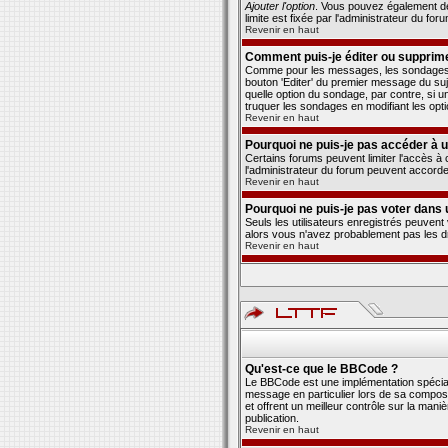
Ajouter l'option
. Vous pouvez également défi
limite est fixée par l'administrateur du foru
Revenir en haut
Comment puis-je éditer ou supprim
Comme pour les messages, les sondages pe
bouton 'Editer' du premier message du suj
quelle option du sondage, par contre, si u
truquer les sondages en modifiant les opt
Revenir en haut
Pourquoi ne puis-je pas accéder à 
Certains forums peuvent limiter l'accès à c
l'administrateur du forum peuvent accorde
Revenir en haut
Pourquoi ne puis-je pas voter dans
Seuls les utilisateurs enregistrés peuvent
alors vous n'avez probablement pas les d
Revenir en haut
Qu'est-ce que le BBCode ?
Le BBCode est une implémentation spéciale
message en particulier lors de sa composit
et offrent un meilleur contrôle sur la mani
publication.
Revenir en haut