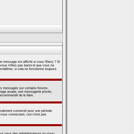
 message est affiché si vous l'êtes) ? Si
e vous n'êtes pas banni et que vous ne
problème, si cela ne fonctionne toujours
des messages sur certains forums.
 image avatar, une messagerie privée,
c recommandé de le faire.
eulement connecté pour une période
n vous connectant, ceci n'est pas
aux yeux des administrateurs ou vous-