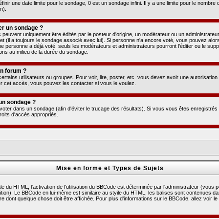
nir une date limite pour le sondage, 0 est un sondage infini. Il y a une limite pour le nombre 
m).
er un sondage ?
uvent uniquement être édités par le posteur d'origine, un modérateur ou un administrateur.
et (il a toujours le sondage associé avec lui). Si personne n'a encore voté, vous pouvez alor
ne personne a déjà voté, seuls les modérateurs et administrateurs pourront l'éditer ou le sup
ions au milieu de la durée du sondage.
un forum ?
ertains utilisateurs ou groupes. Pour voir, lire, poster, etc. vous devez avoir une autorisation
r cet accès, vous pouvez les contacter si vous le voulez.
 un sondage ?
 voter dans un sondage (afin d'éviter le trucage des résultats). Si vous vous êtes enregistré
roits d'accès appropriés.
Mise en forme et Types de Sujets
 du HTML, l'activation de l'utilisation du BBCode est déterminée par l'administrateur (vous 
ion). Le BBCode en lui-même est similaire au styile du HTML, les balises sont contenues dans
ère dont quelque chose doit être affichée. Pour plus d'informations sur le BBCode, allez voir le