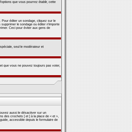
d'options que vous pourrez établir, cette
 Pour éditer un sondage, cliquez sur le
s supprimer le sondage ou éditer n'importe
primer. Ceci pour éviter aux gens de
 spéciale, seul le modérateur et
s et que vous ne pouvez toujours pas voter,
pouvez aussi le désactiver sur un
 des crochets [ et ] à la place de < et >,
 guide, accessible depuis le formulaire de