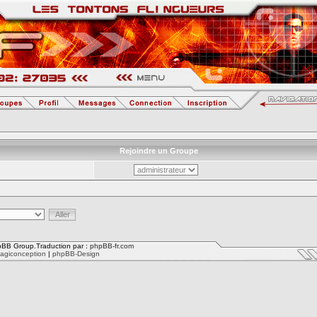
Rejoindre un Groupe
BB Group.Traduction par :
phpBB-fr.com
agiconception
|
phpBB-Design