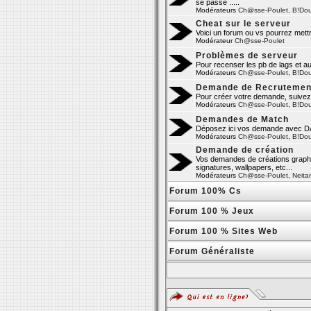
se passe .....
Modérateurs
Ch@sse-Poulet
,
B!Do
Cheat sur le serveur
Voici un forum ou vs pourrez mett
Modérateur
Ch@sse-Poulet
Problèmes de serveur
Pour recenser les pb de lags et a
Modérateurs
Ch@sse-Poulet
,
B!Do
Demande de Recrutemen
Pour créer votre demande, suivez 
Modérateurs
Ch@sse-Poulet
,
B!Do
Demandes de Match
Déposez ici vos demande avec
Modérateurs
Ch@sse-Poulet
,
B!Do
Demande de création
Vos demandes de créations graphiq
signatures, wallpapers, etc...
Modérateurs
Ch@sse-Poulet
,
Neita
Forum 100% Cs
Forum 100 % Jeux
Forum 100 % Sites Web
Forum Généraliste