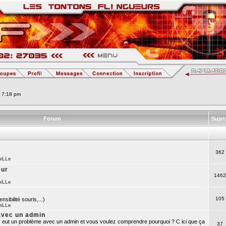
6 7:18 pm
Forum
Suje
362
uiLLe
eur
1462
uiLLe
105
nsibilité souris,...)
uiLLe
avec un admin
 eut un problème avec un admin et vous voulez comprendre pourquoi ? C ici que ça
37