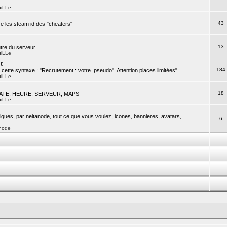
uiLLe
43
re les steam id des "cheaters"
13
utre du serveur
uiLLe
t
184
cette syntaxe : "Recrutement : votre_pseudo". Attention places limitées"
uiLLe
18
 DATE, HEURE, SERVEUR, MAPS
uiLLe
ues, par neitanode, tout ce que vous voulez, icones, bannieres, avatars,
6
node