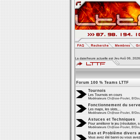
La date/heure actuelle est Jeu Aoû 06, 202
Forum 100 % Teams LTTF
Tournois
Les Tournois en cours
Modérateurs
Ch@sse-Poulet
,
B!Do
Fonctionnement du serv
Les maps, les slots,...
Modérateurs
Ch@sse-Poulet
,
B!Do
Astuces et Techniques
Pour améliorer le jeu (résolution, se
Modérateurs
Ch@sse-Poulet
,
B!Do
Ban et Problème divers 
Vous avez été banni ou vous avez