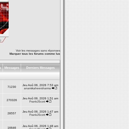
Voir les messages sans réponses
Marquer tous les forums comme lus
ts
Messages
Derniers Messages
Jeu Aoû 06, 2026 7:53 am
71230
anamikaheersharma
Jeu Aoû 06, 2026 1:51 am
270326
FrankJScott
Jeu Aoû 06, 2026 1:47 am
28557
FrankJScott
Jeu Aoû 06, 2026 1:48 am
16646