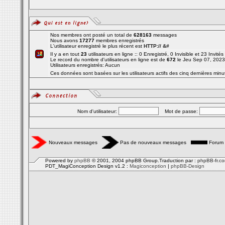
Nos membres ont posté un total de
628163
messages
Nous avons
17277
membres enregistrés
L'utilisateur enregistré le plus récent est
HTTP:// &#
Il y a en tout
23
utilisateurs en ligne :: 0 Enregistré, 0 Invisible et 23 Invité
Le record du nombre d'utilisateurs en ligne est de
672
le Jeu Sep 07, 2023
Utilisateurs enregistrés: Aucun
Ces données sont basées sur les utilisateurs actifs des cinq dernières minu
Nom d'utilisateur:
Mot de passe:
Nouveaux messages
Pas de nouveaux messages
Forum 
Powered by
phpBB
© 2001, 2004 phpBB Group.Traduction par :
phpBB-fr.c
PDT_MagiConception Design v1.2 :
Magiconception
|
phpBB-Design