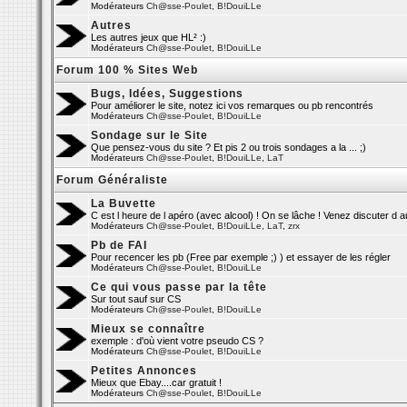
Modérateurs
Ch@sse-Poulet
,
B!DouiLLe
Autres
Les autres jeux que HL² :)
Modérateurs
Ch@sse-Poulet
,
B!DouiLLe
Forum 100 % Sites Web
Bugs, Idées, Suggestions
Pour améliorer le site, notez ici vos remarques ou pb rencontrés
Modérateurs
Ch@sse-Poulet
,
B!DouiLLe
Sondage sur le Site
Que pensez-vous du site ? Et pis 2 ou trois sondages a la ... ;)
Modérateurs
Ch@sse-Poulet
,
B!DouiLLe
,
LaT
Forum Généraliste
La Buvette
C est l heure de l apéro (avec alcool) ! On se lâche ! Venez discuter d autr
Modérateurs
Ch@sse-Poulet
,
B!DouiLLe
,
LaT
,
zrx
Pb de FAI
Pour recencer les pb (Free par exemple ;) ) et essayer de les régler
Modérateurs
Ch@sse-Poulet
,
B!DouiLLe
Ce qui vous passe par la tête
Sur tout sauf sur CS
Modérateurs
Ch@sse-Poulet
,
B!DouiLLe
Mieux se connaître
exemple : d'où vient votre pseudo CS ?
Modérateurs
Ch@sse-Poulet
,
B!DouiLLe
Petites Annonces
Mieux que Ebay....car gratuit !
Modérateurs
Ch@sse-Poulet
,
B!DouiLLe