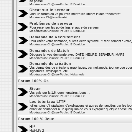
se passe .....
Modérateurs
Ch@sse-Poulet
,
B!DouiLLe
Cheat sur le serveur
Voici un forum ou vs pourrez mettre les steam id des "cheaters"
Modérateur
Ch@sse-Poulet
Problèmes de serveur
Pour recenser les pb de lags et autre du serveur
Modérateurs
Ch@sse-Poulet
,
B!DouiLLe
Demande de Recrutement
Pour créer votre demande, suivez cette syntaxe : "Recrutement : votre_
Modérateurs
Ch@sse-Poulet
,
B!DouiLLe
Demandes de Match
Déposez ici vos demande avec DATE, HEURE, SERVEUR, MAPS
Modérateurs
Ch@sse-Poulet
,
B!DouiLLe
Demande de création
Vos demandes de créations graphiques, par neitanode, tout ce que vous
signatures, wallpapers, etc...
Modérateurs
Ch@sse-Poulet
,
Neitanode
Forum 100% Cs
Steam
Vos avis sur la 1.6, commentaires, bugs,...
Modérateurs
Ch@sse-Poulet
,
B!DouiLLe
Les tutoriaux LTTF
Ici les tutos d'installation, d'explications et autres demandées par les j
avant de demander a un quelqu'un de vous expliquer quelque chose! me
Modérateurs
Ch@sse-Poulet
,
B!DouiLLe
Forum 100 % Jeux
Hl²
Half-Life 2