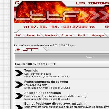
La date/heure actuelle est Ven Aoû 07, 2026 6:13 pm
Forum
Forum 100 % Teams LTTF
Tournois
Les Tournois en cours
Modérateurs
Ch@sse-Poulet
,
B!DouiLLe
Fonctionnement du serveur
Les maps, les slots,...
Modérateurs
Ch@sse-Poulet
,
B!DouiLLe
Astuces et Techniques
Pour améliorer le jeu (résolution, sensibilité souris,...)
Modérateurs
Ch@sse-Poulet
,
B!DouiLLe
Ban et Problème divers avec un admin
Vous avez été banni ou vous avez eut un problème avec un admin et vo