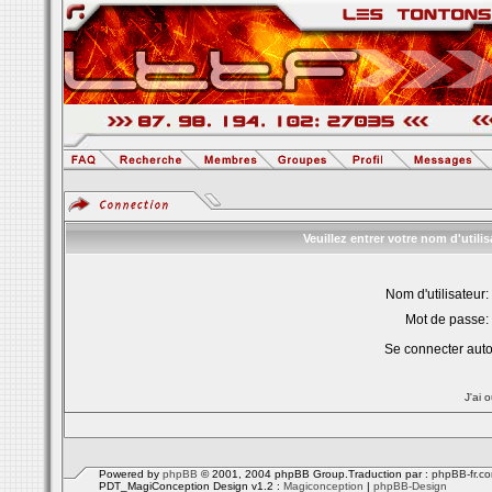
Veuillez entrer votre nom d'util
Nom d'utilisateur:
Mot de passe:
Se connecter aut
J'ai 
Powered by
phpBB
© 2001, 2004 phpBB Group.Traduction par :
phpBB-fr.c
PDT_MagiConception Design v1.2 :
Magiconception
|
phpBB-Design