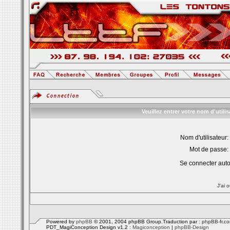
Veuillez entrer votre nom d'util
Nom d'utilisateur:
Mot de passe:
Se connecter aut
J'ai 
Powered by
phpBB
© 2001, 2004 phpBB Group.Traduction par :
phpBB-fr.c
PDT_MagiConception Design v1.2 :
Magiconception
|
phpBB-Design