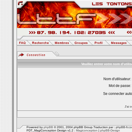
Veuillez entrer votre nom d'util
Nom d'utilisateur:
Mot de passe:
Se connecter aut
J'ai 
Powered by
phpBB
© 2001, 2004 phpBB Group.Traduction par :
phpBB-fr.c
PDT_MagiConception Design v1.2 :
Magiconception
|
phpBB-Design