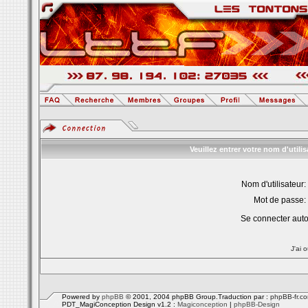
Veuillez entrer votre nom d'util
Nom d'utilisateur:
Mot de passe:
Se connecter aut
J'ai 
Powered by
phpBB
© 2001, 2004 phpBB Group.Traduction par :
phpBB-fr.c
PDT_MagiConception Design v1.2 :
Magiconception
|
phpBB-Design