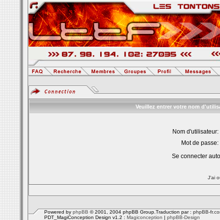
Veuillez entrer votre nom d'util
Nom d'utilisateur:
Mot de passe:
Se connecter aut
J'ai 
Powered by
phpBB
© 2001, 2004 phpBB Group.Traduction par :
phpBB-fr.c
PDT_MagiConception Design v1.2 :
Magiconception
|
phpBB-Design