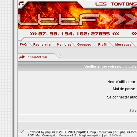
Veuillez entrer votre nom d'util
Nom d'utilisateur:
Mot de passe:
Se connecter aut
J'ai 
Powered by
phpBB
© 2001, 2004 phpBB Group.Traduction par :
phpBB-fr.c
PDT_MagiConception Design v1.2 :
Magiconception
|
phpBB-Design