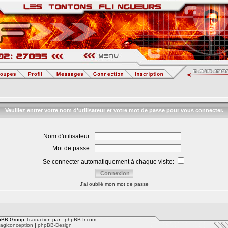
Veuillez entrer votre nom d'utilisateur et votre mot de passe pour vous connecter.
Nom d'utilisateur:
Mot de passe:
Se connecter automatiquement à chaque visite:
J'ai oublié mon mot de passe
BB Group.Traduction par :
phpBB-fr.com
agiconception
|
phpBB-Design