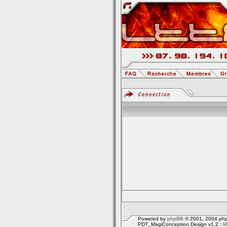
Powered by
phpBB
© 2001, 2004 php
PDT_MagiConception Design v1.2 :
M