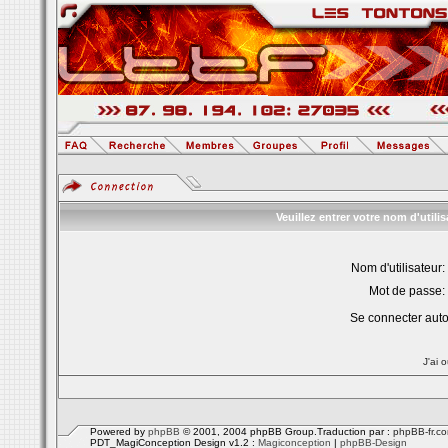
Veuillez entrer votre nom d'util
Nom d'utilisateur:
Mot de passe:
Se connecter aut
J'ai 
Powered by
phpBB
© 2001, 2004 phpBB Group.Traduction par :
phpBB-fr.c
PDT_MagiConception Design v1.2 :
Magiconception
|
phpBB-Design