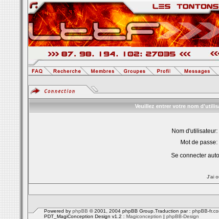
Veuillez entrer votre nom d'util
Nom d'utilisateur:
Mot de passe:
Se connecter aut
J'ai 
Powered by
phpBB
© 2001, 2004 phpBB Group.Traduction par :
phpBB-fr.c
PDT_MagiConception Design v1.2 :
Magiconception
|
phpBB-Design