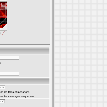
s
s les titres et messages
ns les messages uniquement