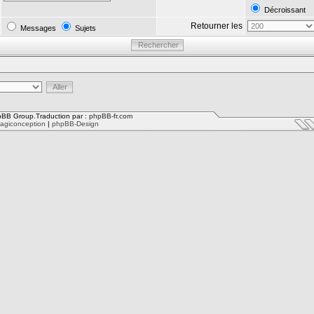
Décroissant
Retourner les
Messages
Sujets
BB Group.Traduction par :
phpBB-fr.com
agiconception
|
phpBB-Design