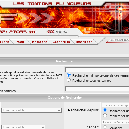
Rechercher
s mots qui doivent être présents dans les
euvent être présents dans les résultats et
NOT
Rechercher n'importe quel de ces terme
 être présents dans les résultats. Utilisez *
Rechercher tous les termes
les
s partielles
Options de Recherche
Rechercher depuis:
Rechercher dan
Rechercher da
Trier par:
Croissant