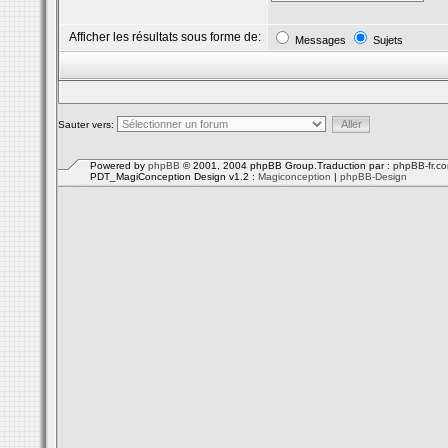
Afficher les résultats sous forme de:
Messages
Sujets
Sauter vers:
Powered by
phpBB
© 2001, 2004 phpBB Group.Traduction par :
phpBB-fr.c
PDT_MagiConception Design v1.2 :
Magiconception
|
phpBB-Design