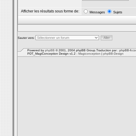
Afficher les résultats sous forme de:
Messages
Sujets
Sauter vers:
Powered by
phpBB
© 2001, 2004 phpBB Group.Traduction par :
phpBB-fr.c
PDT_MagiConception Design v1.2 :
Magiconception
|
phpBB-Design