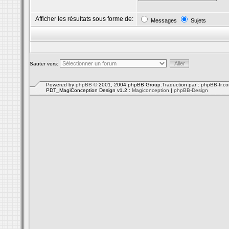
Afficher les résultats sous forme de:
Messages
Sujets
Sauter vers:
Powered by
phpBB
© 2001, 2004 phpBB Group.Traduction par :
phpBB-fr.c
PDT_MagiConception Design v1.2 :
Magiconception
|
phpBB-Design