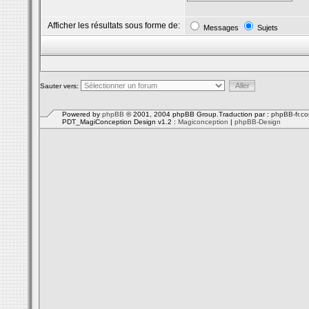
Afficher les résultats sous forme de:
Messages
Sujets
Sauter vers:
Powered by
phpBB
© 2001, 2004 phpBB Group.Traduction par :
phpBB-fr.c
PDT_MagiConception Design v1.2 :
Magiconception
|
phpBB-Design