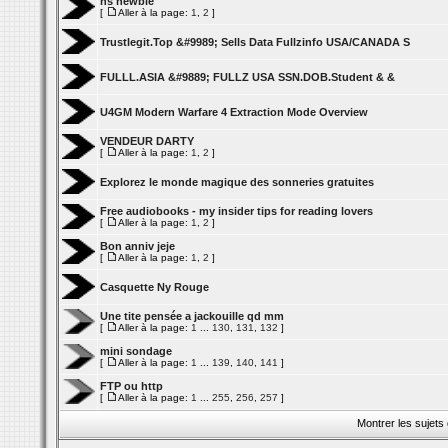
hs newbie
[
Aller à la page:
1
,
2
]
Trustlegit.Top &#9989; Sells Data Fullzinfo USA/CANADA S
FULLL.ASIA &#9889; FULLZ USA SSN.DOB.Student & &
U4GM Modern Warfare 4 Extraction Mode Overview
VENDEUR DARTY
[
Aller à la page:
1
,
2
]
Explorez le monde magique des sonneries gratuites
Free audiobooks - my insider tips for reading lovers
[
Aller à la page:
1
,
2
]
Bon anniv jeje
[
Aller à la page:
1
,
2
]
Casquette Ny Rouge
Une tite pensée a jackouille qd mm
[
Aller à la page:
1
...
130
,
131
,
132
]
mini sondage
[
Aller à la page:
1
...
139
,
140
,
141
]
FTP ou http
[
Aller à la page:
1
...
255
,
256
,
257
]
Montrer les sujets 