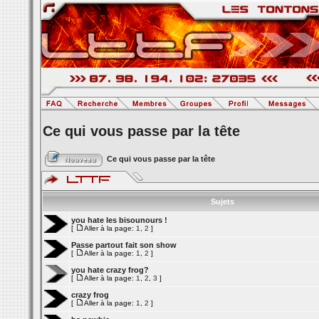
Ce qui vous passe par la tête
Ce qui vous passe par la tête
Sujets
you hate les bisounours !
[
Aller à la page:
1
,
2
]
Passe partout fait son show
[
Aller à la page:
1
,
2
]
you hate crazy frog?
[
Aller à la page:
1
,
2
,
3
]
crazy frog
[
Aller à la page:
1
,
2
]