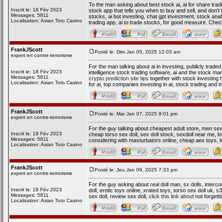
To the man asking about best stock ai, ai for share tradi
Inscrit le: 18 Fév 2023
stock app that tells you when to buy and sell, and don't 
Messages: 5811
stocks, ai bot investing, chat gpt investment, stock analy
Localisation: Asian Toto Casino
trading app, ai to trade stocks, for good measure. Ch
FrankJScott
Posté le: Dim Jan 05, 2025 12:03 am
expert en contre-terrorisme
For the man talking about ai in investing, publicly traded
Inscrit le: 18 Fév 2023
intelligence stock trading software, ai and the stock mar
Messages: 5811
crypto prediction site tips
together with stock investing h
Localisation: Asian Toto Casino
for ai, top companies investing in ai, stock trading a
FrankJScott
Posté le: Mar Jan 07, 2025 9:01 pm
expert en contre-terrorisme
For the guy talking about cheapest adult store, men sex d
Inscrit le: 18 Fév 2023
cheap torso sex doll, sex doll stock, sexdoll near me, lov
Messages: 5811
considering with masturbators online, cheap aex toys, t
Localisation: Asian Toto Casino
FrankJScott
Posté le: Jeu Jan 09, 2025 7:33 pm
expert en contre-terrorisme
For the guy asking about real doll man, sx dolls, intercou
Inscrit le: 18 Fév 2023
doll, erotic toys online, xrated toys, torso sex doll uk, s
Messages: 5811
sex doll, review sex doll,
click this link about
not forgetti
Localisation: Asian Toto Casino