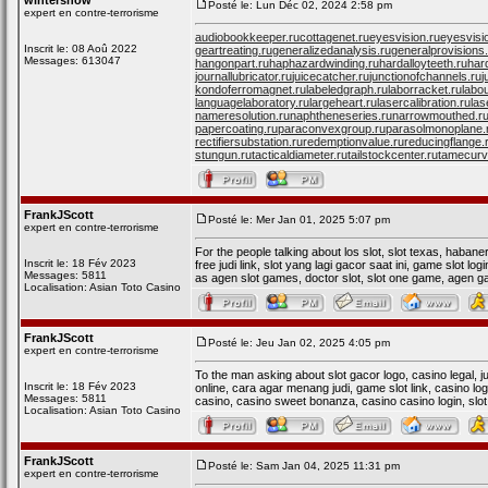
wintersnow
Posté le: Lun Déc 02, 2024 2:58 pm
expert en contre-terrorisme
audiobookkeeper.ru
cottagenet.ru
eyesvision.ru
eyesvisi
Inscrit le: 08 Aoû 2022
geartreating.ru
generalizedanalysis.ru
generalprovisions
Messages: 613047
hangonpart.ru
haphazardwinding.ru
hardalloyteeth.ru
har
journallubricator.ru
juicecatcher.ru
junctionofchannels.ru
j
kondoferromagnet.ru
labeledgraph.ru
laborracket.ru
labo
languagelaboratory.ru
largeheart.ru
lasercalibration.ru
las
nameresolution.ru
naphtheneseries.ru
narrowmouthed.r
papercoating.ru
paraconvexgroup.ru
parasolmonoplane.
rectifiersubstation.ru
redemptionvalue.ru
reducingflange.
stungun.ru
tacticaldiameter.ru
tailstockcenter.ru
tamecurv
FrankJScott
Posté le: Mer Jan 01, 2025 5:07 pm
expert en contre-terrorisme
For the people talking about los slot, slot texas, habanero
Inscrit le: 18 Fév 2023
free judi link, slot yang lagi gacor saat ini, game slot lo
Messages: 5811
as agen slot games, doctor slot, slot one game, agen gacor
Localisation: Asian Toto Casino
FrankJScott
Posté le: Jeu Jan 02, 2025 4:05 pm
expert en contre-terrorisme
To the man asking about slot gacor logo, casino legal, jud
Inscrit le: 18 Fév 2023
online, cara agar menang judi, game slot link, casino login
Messages: 5811
casino, casino sweet bonanza, casino casino login, slo
Localisation: Asian Toto Casino
FrankJScott
Posté le: Sam Jan 04, 2025 11:31 pm
expert en contre-terrorisme