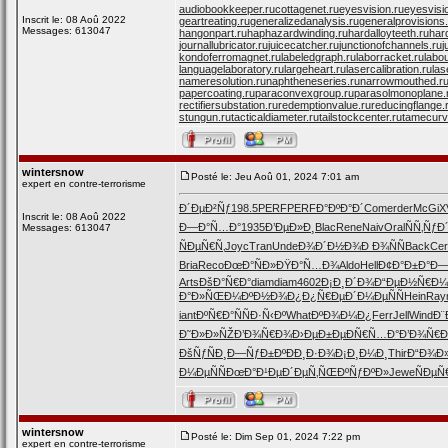
audiobookkeeper.ru
cottagenet.ru
eyesvision.ru
eyesvisi
Inscrit le: 08 Aoû 2022
geartreating.ru
generalizedanalysis.ru
generalprovisions
Messages: 613047
hangonpart.ru
haphazardwinding.ru
hardalloyteeth.ru
har
journallubricator.ru
juicecatcher.ru
junctionofchannels.ru
j
kondoferromagnet.ru
labeledgraph.ru
laborracket.ru
labo
languagelaboratory.ru
largeheart.ru
lasercalibration.ru
las
nameresolution.ru
naphtheneseries.ru
narrowmouthed.r
papercoating.ru
paraconvexgroup.ru
parasolmonoplane.
rectifiersubstation.ru
redemptionvalue.ru
reducingflange.
stungun.ru
tacticaldiameter.ru
tailstockcenter.ru
tamecurv
wintersnow
Posté le: Jeu Aoû 01, 2024 7:01 am
expert en contre-terrorisme
Ð´ÐµÐ²Ñƒ
198.5
PERF
PERF
Ð°ÐºÐ°Ð´
Come
rder
McGi
X
Inscrit le: 08 Aoû 2022
Ð—Ð°Ñ…Ð°
1935
Ð’ÐµÐ»Ð¸
Blac
Rene
Naiv
Oral
ÑÑ‚ÑƒÐ
Messages: 613047
ÑÐµÑ€Ñ‚
Joyc
Tran
Unde
Ð¾Ð´Ð½Ð¾
Ð Ð¾ÑÑ
Back
Cer
Bria
Reco
ÐœÐ°ÑÐ»
ÐŸÐ°Ñ…Ð¾
Aldo
Hell
Ð¢Ð°Ð±Ð°
Ð—
Arts
ÐšÐ°Ñ€Ð°
diam
diam
4602
Ð¡Ð¸Ð´Ð¾
Ð“ÐµÐ½Ñ€
Ð¼
Ð°Ð»ÑŒÐ¼
ÐºÐ½Ð¾Ð¿
Ð¿Ñ€ÐµÐ´
Ð¼ÐµÑÑ
Hein
Ray
iant
ÐºÑ€Ð°Ñ
ÑÐ·Ñ‹Ðº
What
ÐºÐ¾Ð¼Ð¿
Ferr
Jell
Wind
Ð¨
Ð˜Ð»Ð»ÑŽ
Ð’Ð¾Ñ€Ð¾
Ð›ÐµÐ±Ðµ
ÐÑ€Ñ…Ð°
Ð’Ð¾Ñ€
ÐšÑƒÑÐ¸
Ð—ÑƒÐ±Ðº
ÐÐ¸Ð·Ð¾
Ð¡Ð¸Ð¼Ð¸
Thir
Ð“Ð¾Ð
Ð¼ÐµÑÑ
ÐœÐ°Ð¹Ðµ
Ð´ÐµÑ‚ÑŒ
ÐºÑƒÐºÐ»
Jewe
ÑÐµÑ
wintersnow
Posté le: Dim Sep 01, 2024 7:22 pm
expert en contre-terrorisme