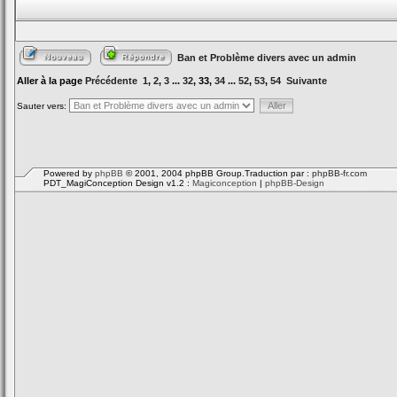
Ban et Problème divers avec un admin
Aller à la page
Précédente
1
,
2
,
3
...
32
,
33
,
34
...
52
,
53
,
54
Suivante
Sauter vers:
Powered by
phpBB
© 2001, 2004 phpBB Group.Traduction par :
phpBB-fr.com
PDT_MagiConception Design v1.2 :
Magiconception
|
phpBB-Design