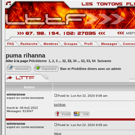
puma rihanna
Aller à la page
Précédente
1
,
2
,
3
...
32
,
33
,
34
...
52
,
53
,
54
Suivante
Ban et Problème divers avec un admin
Auteur
wintersnow
Posté le: Lun Avr 22, 2024 9:08 am
expert en contre-terrorisme
tuchkas
Inscrit le: 08 Aoû 2022
Messages: 613047
wintersnow
Posté le: Lun Avr 22, 2024 9:09 am
expert en contre-terrorisme
Wind