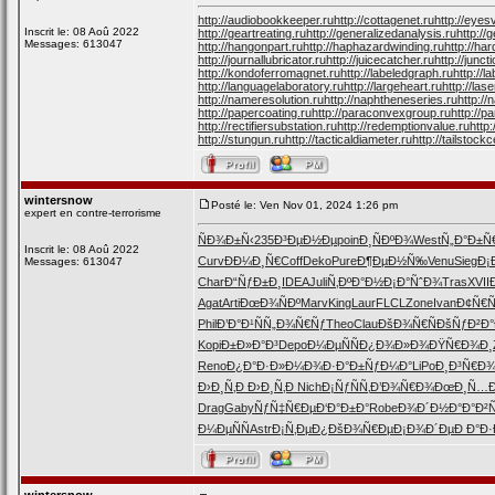
http://audiobookkeeper.ru
http://cottagenet.ru
http://eyes
Inscrit le: 08 Aoû 2022
http://geartreating.ru
http://generalizedanalysis.ru
http://
Messages: 613047
http://hangonpart.ru
http://haphazardwinding.ru
http://har
http://journallubricator.ru
http://juicecatcher.ru
http://junc
http://kondoferromagnet.ru
http://labeledgraph.ru
http://l
http://languagelaboratory.ru
http://largeheart.ru
http://lase
http://nameresolution.ru
http://naphtheneseries.ru
http:/
http://papercoating.ru
http://paraconvexgroup.ru
http://p
http://rectifiersubstation.ru
http://redemptionvalue.ru
http
http://stungun.ru
http://tacticaldiameter.ru
http://tailstockc
wintersnow
Posté le: Ven Nov 01, 2024 1:26 pm
expert en contre-terrorisme
ÑÐ¾Ð±Ñ‹
235
Ð³ÐµÐ½Ðµ
poin
Ð¸ÑÐºÐ¾
West
Ñ„Ð°Ð±Ñ
Inscrit le: 08 Aoû 2022
Curv
ÐÐ¼Ð¸Ñ€
Coff
Deko
Pure
Ð¶ÐµÐ½Ñ‰
Venu
Sieg
Ð¡
Messages: 613047
Char
Ð“ÑƒÐ±Ð¸
IDEA
Juli
Ñ‚ÐºÐ°Ð½
Ð¡Ð°ÑˆÐ¾
Tras
XVII
Agat
Arti
ÐœÐ¾ÑÐº
Marv
King
Laur
FLCL
Zone
Ivan
Ð¢Ñ€
Phil
Ð’Ð°Ð¹Ñ
Ñ„Ð¾Ñ€Ñƒ
Theo
Clau
ÐšÐ¾Ñ€Ñ
ÐšÑƒÐ²Ð°
Kopi
Ð±Ð»Ð°Ð³
Depo
Ð¼ÐµÑÑ
Ð¿Ð¾Ð»Ð¾
ÐŸÑ€Ð¾Ð¸
Reno
Ð¿Ð°Ð·Ð»
Ð¼Ð¾Ð·Ð°
Ð±ÑƒÐ¼Ð°
LiPo
Ð¸Ð³Ñ€Ð
Ð›Ð¸Ñ‚Ð
Ð›Ð¸Ñ‚Ð
Nich
Ð¡ÑƒÑÑ‚
Ð’Ð¾Ñ€Ð¾
ÐœÐ¸Ñ…Ð
Drag
Gaby
ÑƒÑ‡Ñ€Ðµ
Ð‘Ð°Ð±Ð°
Robe
Ð¾Ð´Ð½Ð°
Ð°Ð²
Ð¼ÐµÑÑ
Astr
Ð¡Ñ‚ÐµÐ¿
ÐšÐ¾Ñ€Ðµ
Ð¡Ð¾Ð´Ðµ
Ð Ð°Ð