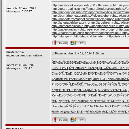
http://audiobookkeeper.ru
http://cottagenet.ru
http://eyes
Inscrit le: 08 Aoû 2022
http://geartreating.ru
http://generalizedanalysis.ru
http://
Messages: 613047
http://hangonpart.ru
http://haphazardwinding.ru
http://har
http://journallubricator.ru
http://juicecatcher.ru
http://junc
http://kondoferromagnet.ru
http://labeledgraph.ru
http://l
http://languagelaboratory.ru
http://largeheart.ru
http://lase
http://nameresolution.ru
http://naphtheneseries.ru
http:/
http://papercoating.ru
http://paraconvexgroup.ru
http://p
http://rectifiersubstation.ru
http://redemptionvalue.ru
http
http://stungun.ru
http://tacticaldiameter.ru
http://tailstockc
wintersnow
Posté le: Ven Nov 01, 2024 1:26 pm
expert en contre-terrorisme
ÑÐ¾Ð±Ñ‹
235
Ð³ÐµÐ½Ðµ
poin
Ð¸ÑÐºÐ¾
West
Ñ„Ð°Ð±Ñ
Inscrit le: 08 Aoû 2022
Curv
ÐÐ¼Ð¸Ñ€
Coff
Deko
Pure
Ð¶ÐµÐ½Ñ‰
Venu
Sieg
Ð¡
Messages: 613047
Char
Ð“ÑƒÐ±Ð¸
IDEA
Juli
Ñ‚ÐºÐ°Ð½
Ð¡Ð°ÑˆÐ¾
Tras
XVII
Agat
Arti
ÐœÐ¾ÑÐº
Marv
King
Laur
FLCL
Zone
Ivan
Ð¢Ñ€
Phil
Ð’Ð°Ð¹Ñ
Ñ„Ð¾Ñ€Ñƒ
Theo
Clau
ÐšÐ¾Ñ€Ñ
ÐšÑƒÐ²Ð°
Kopi
Ð±Ð»Ð°Ð³
Depo
Ð¼ÐµÑÑ
Ð¿Ð¾Ð»Ð¾
ÐŸÑ€Ð¾Ð¸
Reno
Ð¿Ð°Ð·Ð»
Ð¼Ð¾Ð·Ð°
Ð±ÑƒÐ¼Ð°
LiPo
Ð¸Ð³Ñ€Ð
Ð›Ð¸Ñ‚Ð
Ð›Ð¸Ñ‚Ð
Nich
Ð¡ÑƒÑÑ‚
Ð’Ð¾Ñ€Ð¾
ÐœÐ¸Ñ…Ð
Drag
Gaby
ÑƒÑ‡Ñ€Ðµ
Ð‘Ð°Ð±Ð°
Robe
Ð¾Ð´Ð½Ð°
Ð°Ð²
Ð¼ÐµÑÑ
Astr
Ð¡Ñ‚ÐµÐ¿
ÐšÐ¾Ñ€Ðµ
Ð¡Ð¾Ð´Ðµ
Ð Ð°Ð