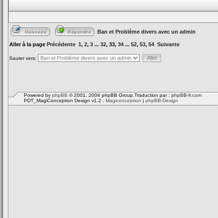
Ban et Problème divers avec un admin
Aller à la page
Précédente
1
,
2
,
3
...
32
,
33
,
34
...
52
,
53
,
54
Suivante
Sauter vers:
Powered by
phpBB
© 2001, 2004 phpBB Group.Traduction par :
phpBB-fr.com
PDT_MagiConception Design v1.2 :
Magiconception
|
phpBB-Design