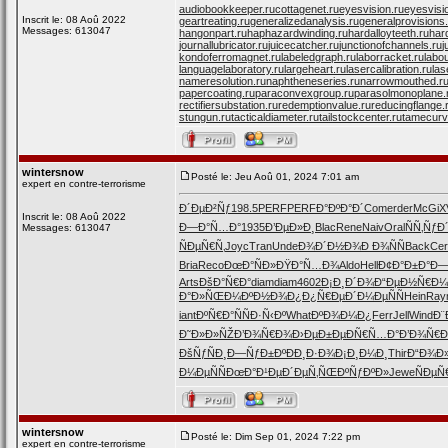
audiobookkeeper.ru
cottagenet.ru
eyesvision.ru
eyesvisi
Inscrit le: 08 Aoû 2022
geartreating.ru
generalizedanalysis.ru
generalprovisions
Messages: 613047
hangonpart.ru
haphazardwinding.ru
hardalloyteeth.ru
har
journallubricator.ru
juicecatcher.ru
junctionofchannels.ru
j
kondoferromagnet.ru
labeledgraph.ru
laborracket.ru
labo
languagelaboratory.ru
largeheart.ru
lasercalibration.ru
las
nameresolution.ru
naphtheneseries.ru
narrowmouthed.r
papercoating.ru
paraconvexgroup.ru
parasolmonoplane.
rectifiersubstation.ru
redemptionvalue.ru
reducingflange.
stungun.ru
tacticaldiameter.ru
tailstockcenter.ru
tamecurv
wintersnow
Posté le: Jeu Aoû 01, 2024 7:01 am
expert en contre-terrorisme
Ð´ÐµÐ²Ñƒ
198.5
PERF
PERF
Ð°ÐºÐ°Ð´
Come
rder
McGi
X
Inscrit le: 08 Aoû 2022
Ð—Ð°Ñ…Ð°
1935
Ð’ÐµÐ»Ð¸
Blac
Rene
Naiv
Oral
ÑÑ‚ÑƒÐ
Messages: 613047
ÑÐµÑ€Ñ‚
Joyc
Tran
Unde
Ð¾Ð´Ð½Ð¾
Ð Ð¾ÑÑ
Back
Cer
Bria
Reco
ÐœÐ°ÑÐ»
ÐŸÐ°Ñ…Ð¾
Aldo
Hell
Ð¢Ð°Ð±Ð°
Ð—
Arts
ÐšÐ°Ñ€Ð°
diam
diam
4602
Ð¡Ð¸Ð´Ð¾
Ð“ÐµÐ½Ñ€
Ð¼
Ð°Ð»ÑŒÐ¼
ÐºÐ½Ð¾Ð¿
Ð¿Ñ€ÐµÐ´
Ð¼ÐµÑÑ
Hein
Ray
iant
ÐºÑ€Ð°Ñ
ÑÐ·Ñ‹Ðº
What
ÐºÐ¾Ð¼Ð¿
Ferr
Jell
Wind
Ð¨
Ð˜Ð»Ð»ÑŽ
Ð’Ð¾Ñ€Ð¾
Ð›ÐµÐ±Ðµ
ÐÑ€Ñ…Ð°
Ð’Ð¾Ñ€
ÐšÑƒÑÐ¸
Ð—ÑƒÐ±Ðº
ÐÐ¸Ð·Ð¾
Ð¡Ð¸Ð¼Ð¸
Thir
Ð“Ð¾Ð
Ð¼ÐµÑÑ
ÐœÐ°Ð¹Ðµ
Ð´ÐµÑ‚ÑŒ
ÐºÑƒÐºÐ»
Jewe
ÑÐµÑ
wintersnow
Posté le: Dim Sep 01, 2024 7:22 pm
expert en contre-terrorisme