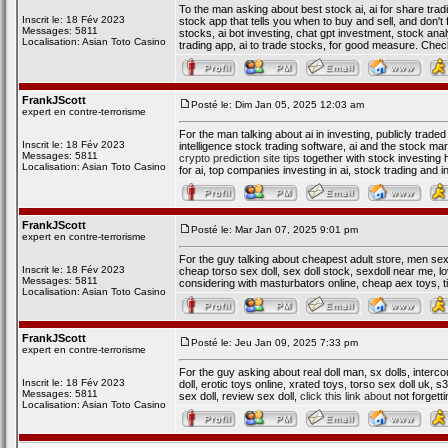
To the man asking about best stock ai, ai for share tradi
Inscrit le: 18 Fév 2023
stock app that tells you when to buy and sell, and don't 
Messages: 5811
stocks, ai bot investing, chat gpt investment, stock analy
Localisation: Asian Toto Casino
trading app, ai to trade stocks, for good measure. Ch
FrankJScott
Posté le: Dim Jan 05, 2025 12:03 am
expert en contre-terrorisme
For the man talking about ai in investing, publicly traded
Inscrit le: 18 Fév 2023
intelligence stock trading software, ai and the stock mar
Messages: 5811
crypto prediction site tips
together with stock investing h
Localisation: Asian Toto Casino
for ai, top companies investing in ai, stock trading a
FrankJScott
Posté le: Mar Jan 07, 2025 9:01 pm
expert en contre-terrorisme
For the guy talking about cheapest adult store, men sex d
Inscrit le: 18 Fév 2023
cheap torso sex doll, sex doll stock, sexdoll near me, lov
Messages: 5811
considering with masturbators online, cheap aex toys, t
Localisation: Asian Toto Casino
FrankJScott
Posté le: Jeu Jan 09, 2025 7:33 pm
expert en contre-terrorisme
For the guy asking about real doll man, sx dolls, intercou
Inscrit le: 18 Fév 2023
doll, erotic toys online, xrated toys, torso sex doll uk, s
Messages: 5811
sex doll, review sex doll,
click this link about
not forgetti
Localisation: Asian Toto Casino