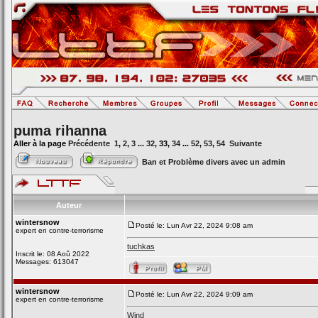
puma rihanna
Aller à la page
Précédente
1
,
2
,
3
...
32
,
33
,
34
...
52
,
53
,
54
Suivante
Ban et Problème divers avec un admin
Auteur
wintersnow
Posté le: Lun Avr 22, 2024 9:08 am
expert en contre-terrorisme
tuchkas
Inscrit le: 08 Aoû 2022
Messages: 613047
wintersnow
Posté le: Lun Avr 22, 2024 9:09 am
expert en contre-terrorisme
Wind