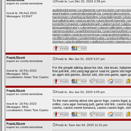
wintersnow
Posté le: Lun Déc 02, 2024 2:58 pm
expert en contre-terrorisme
audiobookkeeper.ru
cottagenet.ru
eyesvision.ru
eyesvisi
Inscrit le: 08 Aoû 2022
geartreating.ru
generalizedanalysis.ru
generalprovisions
Messages: 613047
hangonpart.ru
haphazardwinding.ru
hardalloyteeth.ru
har
journallubricator.ru
juicecatcher.ru
junctionofchannels.ru
j
kondoferromagnet.ru
labeledgraph.ru
laborracket.ru
labo
languagelaboratory.ru
largeheart.ru
lasercalibration.ru
las
nameresolution.ru
naphtheneseries.ru
narrowmouthed.r
papercoating.ru
paraconvexgroup.ru
parasolmonoplane.
rectifiersubstation.ru
redemptionvalue.ru
reducingflange.
stungun.ru
tacticaldiameter.ru
tailstockcenter.ru
tamecurv
FrankJScott
Posté le: Mer Jan 01, 2025 5:07 pm
expert en contre-terrorisme
For the people talking about los slot, slot texas, habanero
Inscrit le: 18 Fév 2023
free judi link, slot yang lagi gacor saat ini, game slot lo
Messages: 5811
as agen slot games, doctor slot, slot one game, agen gacor
Localisation: Asian Toto Casino
FrankJScott
Posté le: Jeu Jan 02, 2025 4:05 pm
expert en contre-terrorisme
To the man asking about slot gacor logo, casino legal, jud
Inscrit le: 18 Fév 2023
online, cara agar menang judi, game slot link, casino login
Messages: 5811
casino, casino sweet bonanza, casino casino login, slo
Localisation: Asian Toto Casino
FrankJScott
Posté le: Sam Jan 04, 2025 11:31 pm
expert en contre-terrorisme