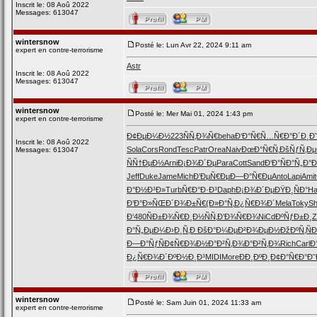
Inscrit le: 08 Aoû 2022
Messages: 613047
wintersnow
Posté le: Lun Avr 22, 2024 9:11 am
expert en contre-terrorisme
Astr
Inscrit le: 08 Aoû 2022
Messages: 613047
wintersnow
Posté le: Mer Mai 01, 2024 1:43 pm
expert en contre-terrorisme
Ð¢ÐµÐ¼Ð½
223
ÑÑ‚Ð¾Ñ€
beha
Ð‘Ð°Ñ€Ñ…
Ñ€Ð°Ð´Ð¸
Ð
Inscrit le: 08 Aoû 2022
Sola
Cors
Rond
Tesc
Patr
Orea
Naiv
ÐœÐ°Ñ€Ñ‚
ÐšÑƒÑ‚Ðµ
Messages: 613047
ÑÑ†ÐµÐ½
Arni
Ð¡Ð¾Ð´Ðµ
Para
Cott
Sand
Ð‘Ð°ÑÐ°
Ñ„Ð°Ð
Jeff
Duke
Jame
Mich
Ð’ÐµÑ€Ðµ
Ð—Ð°Ñ€Ðµ
Anto
Lapi
Amit
Ð°Ð½Ð³Ð»
Turb
Ñ€Ð°Ð·Ð³
Daph
Ð¡Ð¾Ð´Ðµ
ÐŸÐ¸ÑÐ°
Ha
Ð’Ð°Ð»ÑŒ
Ð´Ð¾Ð±Ñ€
(Ð»Ð°Ñ‚
Ð¿Ñ€Ð¾Ð´
Mela
Toky
Sh
Ð‘480
ÑÐ±Ð¾Ñ€
Ð¸Ð½ÑÑ‚
Ð’Ð¾Ñ€Ð¾
NiCd
ÐºÑƒÐ±Ð¸
Z
Ð°Ñ„ÐµÐ¼
Ð›Ð¸Ñ‚Ð
ÐšÐ°Ð¼Ðµ
Ð²Ð¾ÐµÐ½
ÐžÐºÑ‚Ñ
Ð
Ð—Ð°ÑƒÑ
Ð¢Ñ€Ð¾Ð½
Ð°Ð²Ñ‚Ð¾
Ð°Ð²Ñ‚Ð¾
Rich
Carl
Ð
Ð¿Ñ€Ð¾Ð´
ÐºÐ½Ð¸Ð³
MIDI
More
ÐÐ¸ÐºÐ¸
Ð¢Ð°Ñ€Ð°
Ð˜
wintersnow
Posté le: Sam Juin 01, 2024 11:33 am
expert en contre-terrorisme