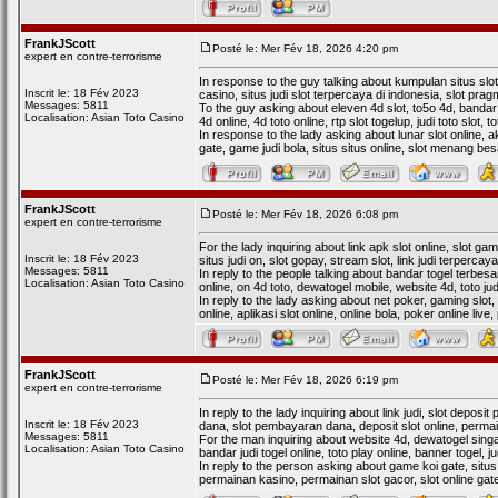
FrankJScott
Posté le: Mer Fév 18, 2026 4:20 pm
expert en contre-terrorisme
In response to the guy talking about kumpulan situs slot t
Inscrit le: 18 Fév 2023
casino, situs judi slot terpercaya di indonesia, slot pragm
Messages: 5811
To the guy asking about eleven 4d slot, to5o 4d, bandar 4d 
Localisation: Asian Toto Casino
4d online, 4d toto online, rtp slot togelup, judi toto slot, to
In response to the lady asking about lunar slot online, ak
gate, game judi bola, situs situs online, slot menang besa
FrankJScott
Posté le: Mer Fév 18, 2026 6:08 pm
expert en contre-terrorisme
For the lady inquiring about link apk slot online, slot ga
Inscrit le: 18 Fév 2023
situs judi on, slot gopay, stream slot, link judi terpercay
Messages: 5811
In reply to the people talking about bandar togel terbesa
Localisation: Asian Toto Casino
online, on 4d toto, dewatogel mobile, website 4d, toto jud
In reply to the lady asking about net poker, gaming slot,
online, aplikasi slot online, online bola, poker online 
FrankJScott
Posté le: Mer Fév 18, 2026 6:19 pm
expert en contre-terrorisme
In reply to the lady inquiring about link judi, slot depos
Inscrit le: 18 Fév 2023
dana, slot pembayaran dana, deposit slot online, permaina
Messages: 5811
For the man inquiring about website 4d, dewatogel singapor
Localisation: Asian Toto Casino
bandar judi togel online, toto play online, banner togel,
In reply to the person asking about game koi gate, situs 
permainan kasino, permainan slot gacor, slot online gat