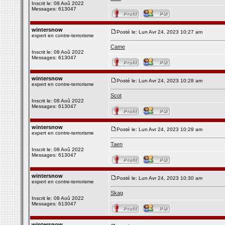
Inscrit le: 08 Aoû 2022
Messages: 613047
wintersnow
Posté le: Lun Avr 24, 2023 10:27 am
expert en contre-terrorisme
Came
Inscrit le: 08 Aoû 2022
Messages: 613047
wintersnow
Posté le: Lun Avr 24, 2023 10:28 am
expert en contre-terrorisme
Scot
Inscrit le: 08 Aoû 2022
Messages: 613047
wintersnow
Posté le: Lun Avr 24, 2023 10:29 am
expert en contre-terrorisme
Taen
Inscrit le: 08 Aoû 2022
Messages: 613047
wintersnow
Posté le: Lun Avr 24, 2023 10:30 am
expert en contre-terrorisme
Skag
Inscrit le: 08 Aoû 2022
Messages: 613047
wintersnow