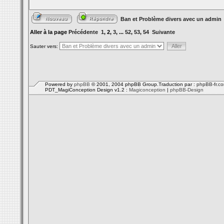
Ban et Problème divers avec un admin
Aller à la page
Précédente
1
,
2
,
3
, ...
52
,
53
,
54
Suivante
Sauter vers:
Powered by
phpBB
© 2001, 2004 phpBB Group.Traduction par :
phpBB-fr.c
PDT_MagiConception Design v1.2 :
Magiconception
|
phpBB-Design